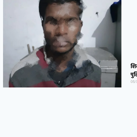
शिव
पु
05/