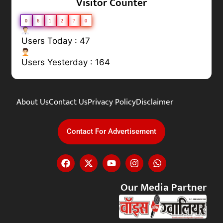
Visitor Counter
0
6
1
2
7
0
Users Today : 47
Users Yesterday : 164
About Us
Contact Us
Privacy Policy
Disclaimer
Contact For Advertisement
Our Media Partner