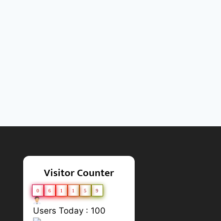
Visitor Counter
0
6
1
1
5
9
Users Today : 100