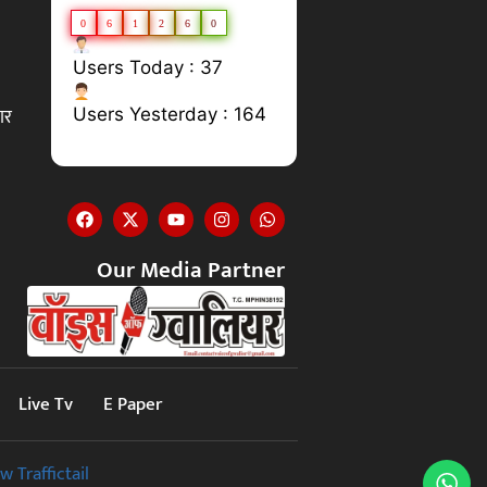
0
6
1
2
6
0
Users Today : 37
ार
Users Yesterday : 164
Our Media Partner
Live Tv
E Paper
w Traffictail