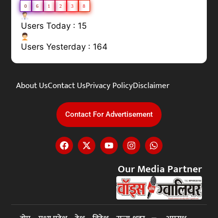
0
6
1
2
3
8
Users Today : 15
Users Yesterday : 164
About Us
Contact Us
Privacy Policy
Disclaimer
Contact For Advertisement
Our Media Partner