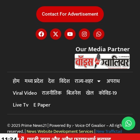
Contact For Advertisement
Our Media Partner
होम
मध्य प्रदेश
देश
विदेश
राज्य-शहर
अपराध
Viral Video
राजनीतिक
बिजनेस
खेल
कोविड-19
Live Tv
E Paper
© 2025 Prime News21 | Powered By :- Voice Of Gwalior – All rights
reserved. |
News Website Development Services
|
New Traffictail
सत में, एमडी ड्रग और अवैध फायरआर्म बरामद
11:34
VISVAM