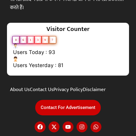
करते हैं।
Visitor Counter
0
6
1
3
9
7
Users Today : 93
Users Yesterday : 81
About Us
Contact Us
Privacy Policy
Disclaimer
Contact For Advertisement