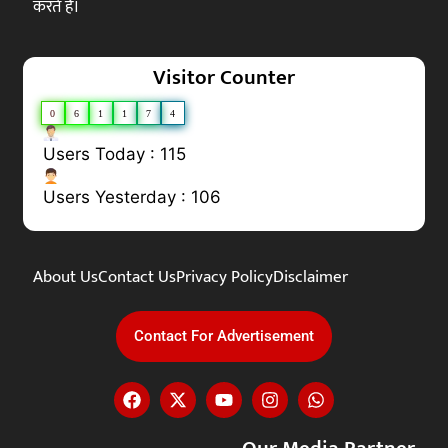
करते हैं।
Visitor Counter
0
6
1
1
7
4
Users Today : 115
Users Yesterday : 106
About Us
Contact Us
Privacy Policy
Disclaimer
Contact For Advertisement