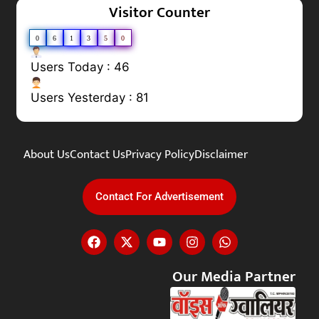
Visitor Counter
0
6
1
3
5
0
Users Today : 46
Users Yesterday : 81
About Us
Contact Us
Privacy Policy
Disclaimer
Contact For Advertisement
Our Media Partner