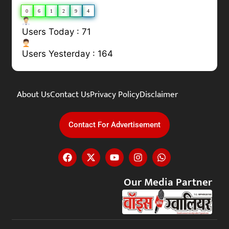
0
6
1
2
9
4
Users Today : 71
Users Yesterday : 164
About Us
Contact Us
Privacy Policy
Disclaimer
Contact For Advertisement
Our Media Partner