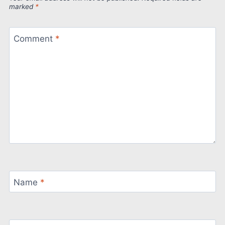
marked
*
Comment
*
Name
*