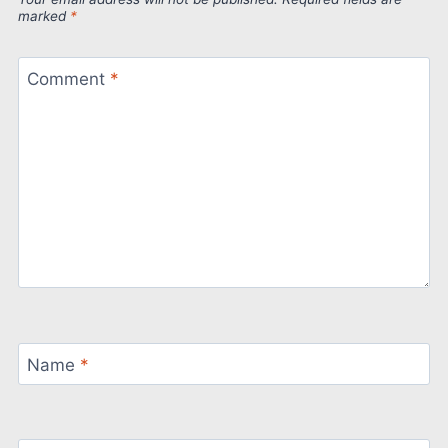
marked
*
Comment
*
Name
*