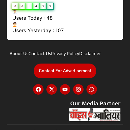
0
6
1
4
5
9
Users Today : 48
Users Yesterday : 107
About Us
Contact Us
Privacy Policy
Disclaimer
Contact For Advertisement
Our Media Partner