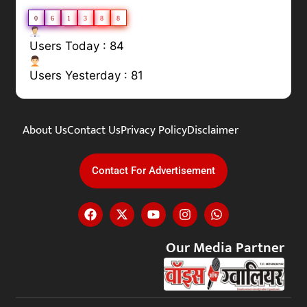
0
6
1
3
8
8
Users Today : 84
Users Yesterday : 81
About Us
Contact Us
Privacy Policy
Disclaimer
Contact For Advertisement
Our Media Partner