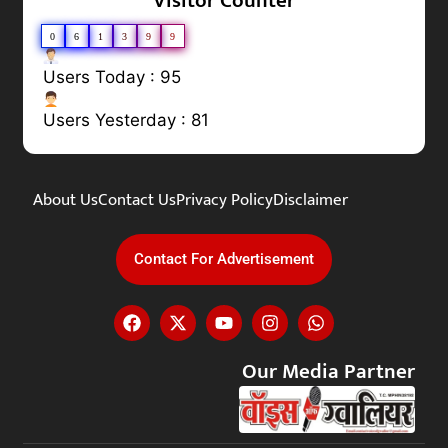
Visitor Counter
0
6
1
3
9
9
Users Today : 95
Users Yesterday : 81
About Us
Contact Us
Privacy Policy
Disclaimer
Contact For Advertisement
Our Media Partner