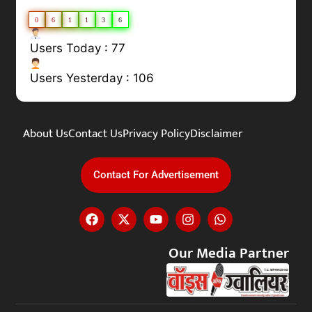
0
6
1
1
3
6
Users Today : 77
Users Yesterday : 106
About Us
Contact Us
Privacy Policy
Disclaimer
Contact For Advertisement
Our Media Partner