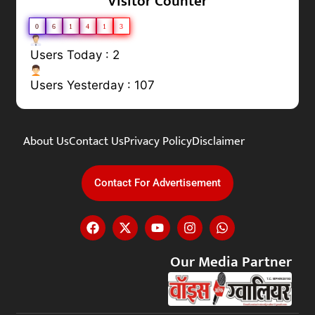
Visitor Counter
0
6
1
4
1
3
Users Today : 2
Users Yesterday : 107
About Us
Contact Us
Privacy Policy
Disclaimer
Contact For Advertisement
Our Media Partner