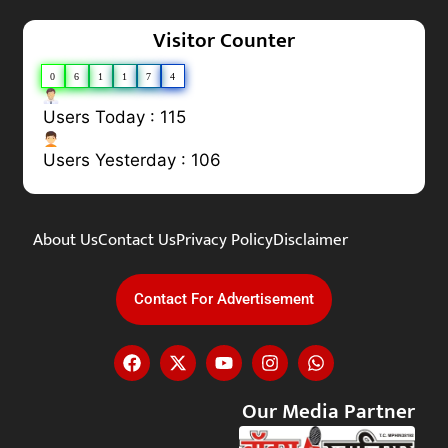
Visitor Counter
0
6
1
1
7
4
Users Today : 115
Users Yesterday : 106
About Us
Contact Us
Privacy Policy
Disclaimer
Contact For Advertisement
Our Media Partner