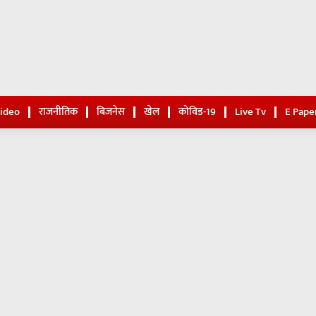
Video
राजनीतिक
बिजनेस
खेल
कोविड-19
Live Tv
E Pape