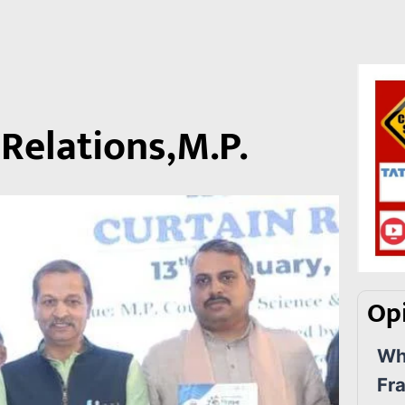
Relations,M.P.
Opi
Wha
Fr