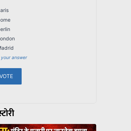
aris
ome
erlin
ondon
adrid
 your answer
्टोरी