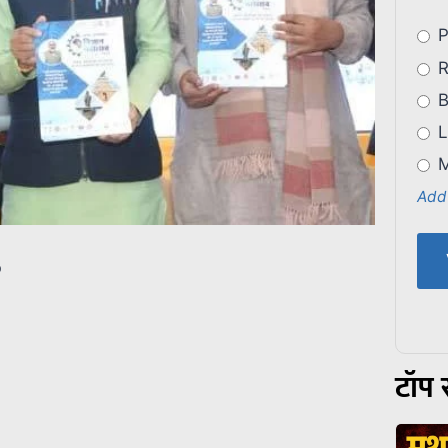
P
R
B
L
M
Add
p
टॉप स