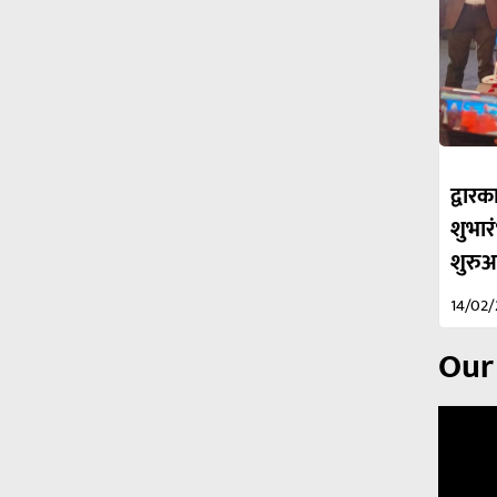
द्वा
शुभार
शुरु
14/02
Our