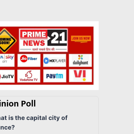
nion Poll
t is the capital city of
ance?