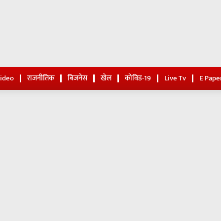
Video
राजनीतिक
बिजनेस
खेल
कोविड-19
Live Tv
E Pape