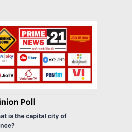
nion Poll
t is the capital city of
ance?