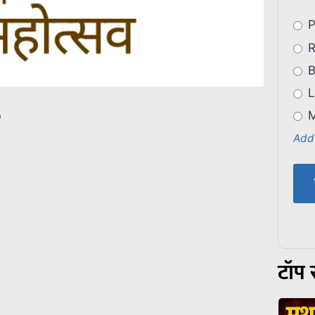
P
R
B
L
M
p
Add
टॉप स