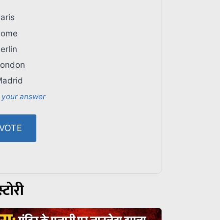
aris
ome
erlin
ondon
adrid
 your answer
्टोरी