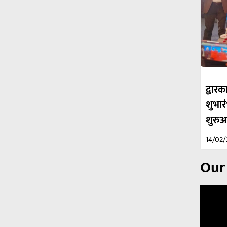
द्वा
शुभार
शुरु
14/02
Our