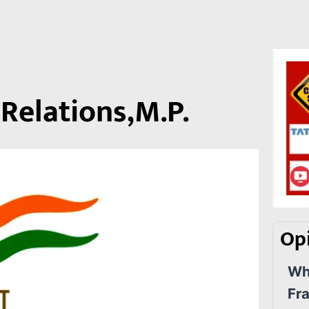
Relations,M.P.
Opi
Wha
Fr