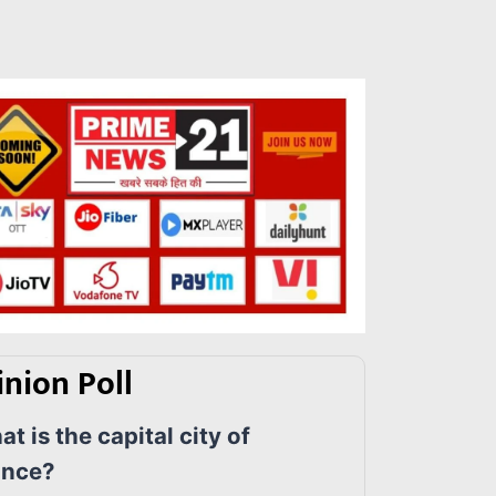
nion Poll
t is the capital city of
ance?