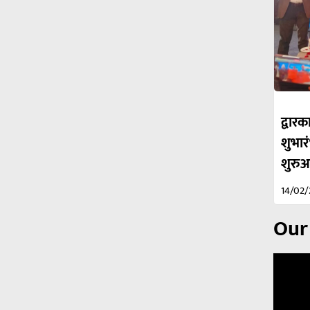
द्वा
शुभार
शुरु
14/02
Our