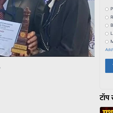
P
R
B
L
M
Add
p
टॉप स