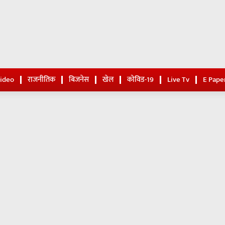
Video
राजनीतिक
बिजनेस
खेल
कोविड-19
Live Tv
E Pape