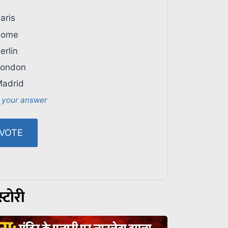
aris
ome
erlin
ondon
adrid
 your answer
्टोरी