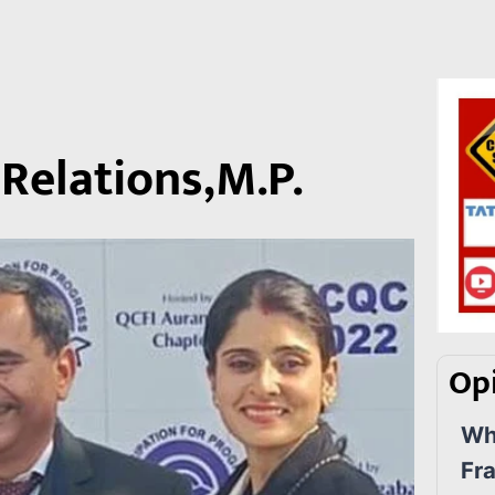
Relations,M.P.
Opi
Wha
Fr