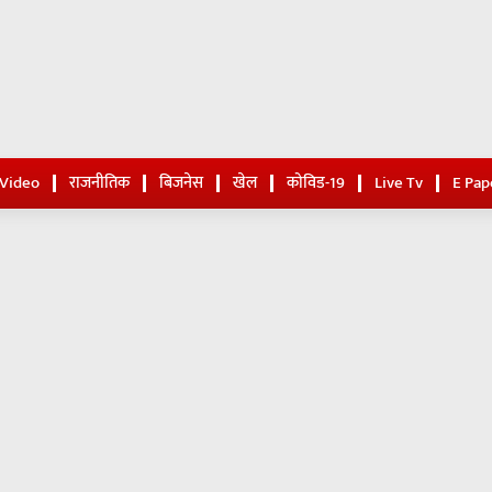
 Video
राजनीतिक
बिजनेस
खेल
कोविड-19
Live Tv
E Pap