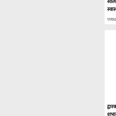
सेलिं
स्वा
17/0
द्व
शुभा