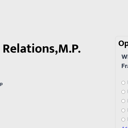
Op
Relations,M.P.
Wh
Fr
p