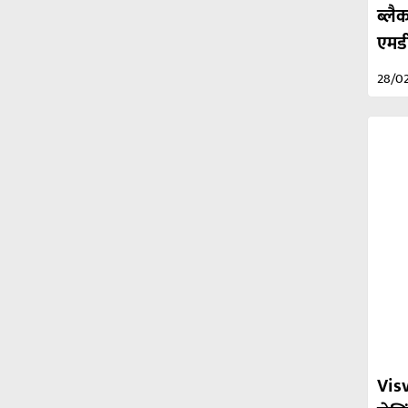
ब्लैक
एमडी
28/0
Visv