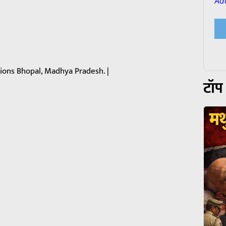
Ad
ions Bhopal, Madhya Pradesh. |
टॉप 