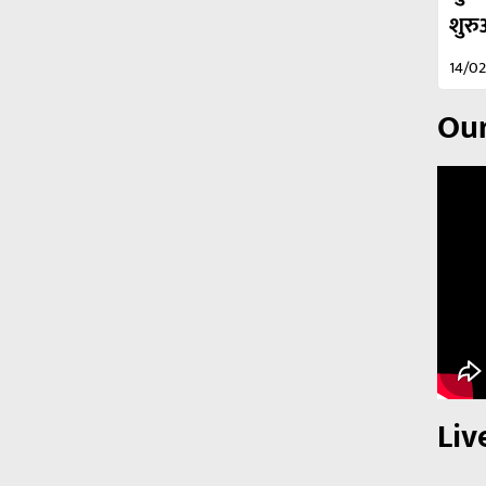
शुर
14/0
Our
Liv