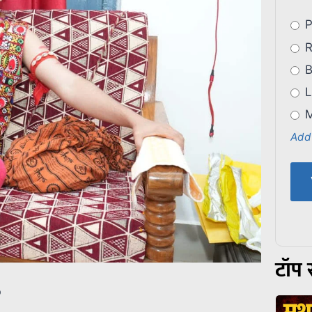
P
R
B
L
M
Add
टॉप स
p