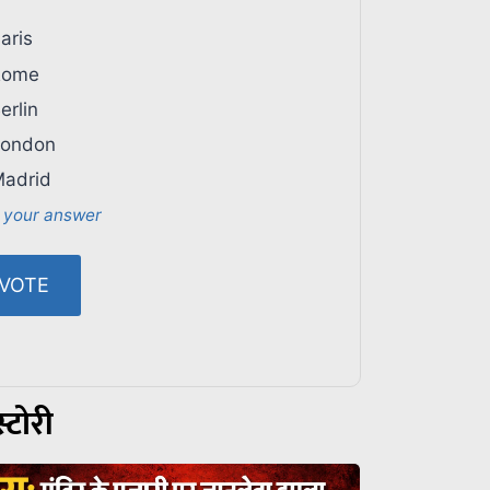
aris
ome
erlin
ondon
adrid
 your answer
्टोरी