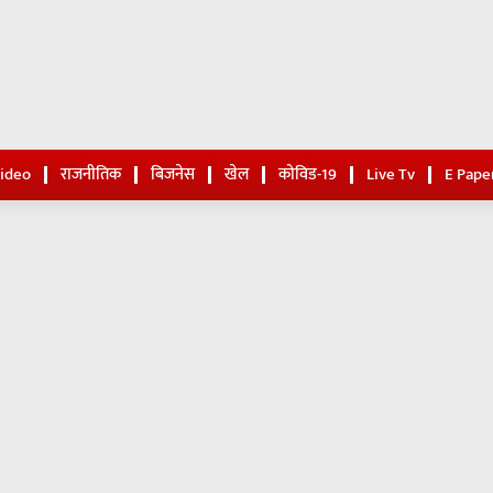
Video
राजनीतिक
बिजनेस
खेल
कोविड-19
Live Tv
E Pape