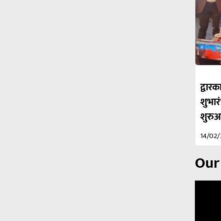
द्वा
शुभार
शुरु
14/02
Our