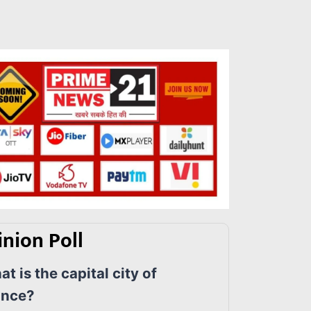
nion Poll
t is the capital city of
ance?