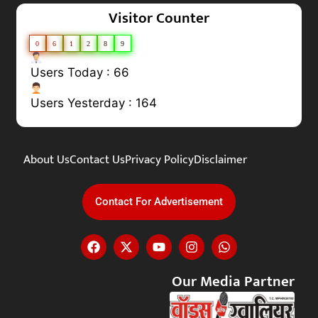
Visitor Counter
0
6
1
2
8
9
Users Today : 66
Users Yesterday : 164
About Us
Contact Us
Privacy Policy
Disclaimer
Contact For Advertisement
Our Media Partner