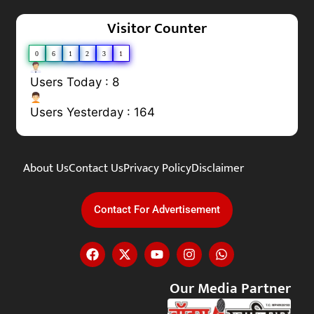
Visitor Counter
0
6
1
2
3
1
Users Today : 8
Users Yesterday : 164
About Us
Contact Us
Privacy Policy
Disclaimer
Contact For Advertisement
Our Media Partner