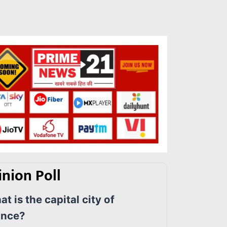
nion Poll
t is the capital city of
ance?