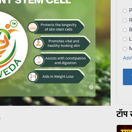
P
R
B
L
M
Add
टॉप स
p