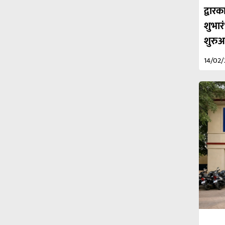
द्वा
शुभार
शुरु
14/02