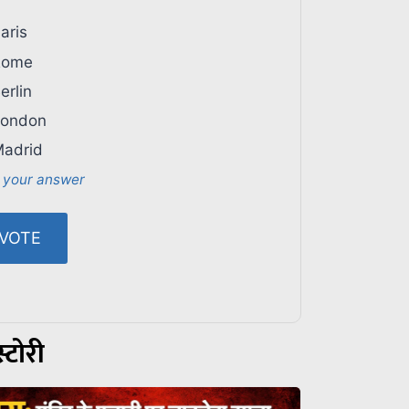
aris
ome
erlin
ondon
adrid
 your answer
्टोरी