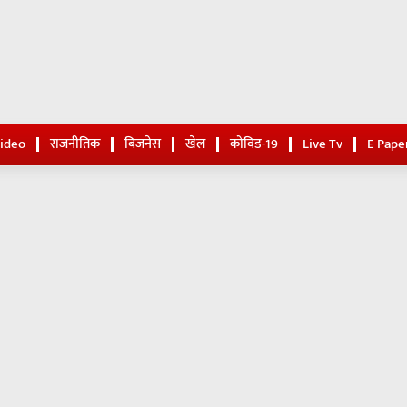
Video
राजनीतिक
बिजनेस
खेल
कोविड-19
Live Tv
E Pape